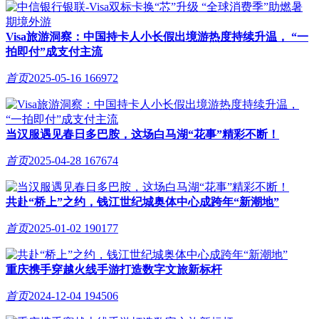
Visa旅游洞察：中国持卡人小长假出境游热度持续升温， “一
拍即付”成支付主流
首页
2025-05-16
166972
当汉服遇见春日多巴胺，这场白马湖“花事”精彩不断！
首页
2025-04-28
167674
共赴“桥上”之约，钱江世纪城奥体中心成跨年“新潮地”
首页
2025-01-02
190177
重庆携手穿越火线手游打造数字文旅新标杆
首页
2024-12-04
194506