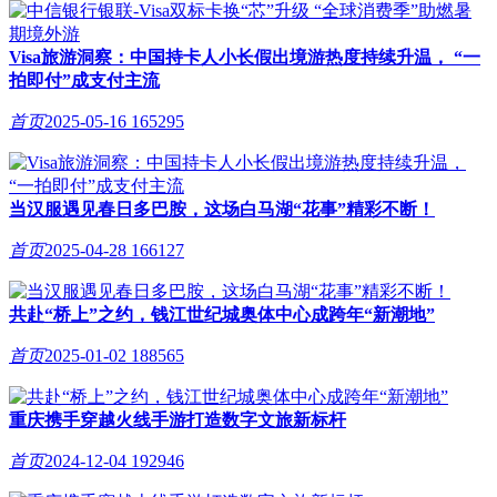
Visa旅游洞察：中国持卡人小长假出境游热度持续升温， “一
拍即付”成支付主流
首页
2025-05-16
165295
当汉服遇见春日多巴胺，这场白马湖“花事”精彩不断！
首页
2025-04-28
166127
共赴“桥上”之约，钱江世纪城奥体中心成跨年“新潮地”
首页
2025-01-02
188565
重庆携手穿越火线手游打造数字文旅新标杆
首页
2024-12-04
192946