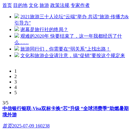
首页
目的地
文化
旅游
政策法规
专家作者
2021旅游三十人论坛“云端”举办 共话“旅游·传播力&
引导力”
谢幕是旅行社的终局？
艰难的2020年 快要结束了，这一年我都经历了什
么……
旅游同行们，你需要在“弱关系”上找出路！
文化和旅游企业请注意，搞“促销”要按这个规定来
1
2
3
4
5
3/5
中信银行银联-Visa双标卡换“芯”升级 “全球消费季”助燃暑期
境外游
首页
2025-07-09
160238