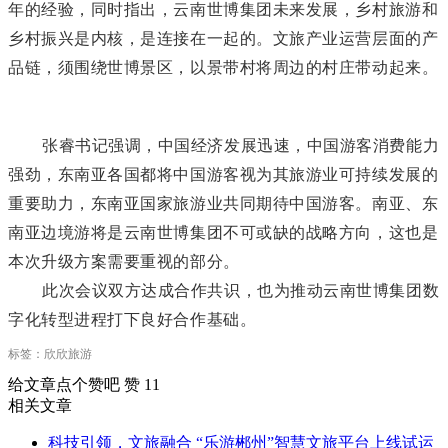
年的
经验，
同时
指出，云南世博集团未来
发展
，乡村旅游和
乡村振兴是内核，是连接在一起的。
文旅产业运营层面的产
品链，
须
围绕世博景区，以景带村将周边的村庄带动起来。
张睿书记强调，中国经济发展迅速，中国游客消费能力
强劲，东南亚各国都将中国游客视为其旅游业可持续发展的
重要助力，东南亚国家旅游业共同期待中国游客。
南亚、东
南亚边境游将是云南世博集团不可或缺的战略方向
，
这也是
本次
升级方案
需要重视的部分。
此次会议双方达成合作共识，
也
为
推动
云南世博集团数
字化转型进程打下良好合作基础。
标签：欣欣旅游
给文章点个赞吧
赞
11
相关文章
科技引领，文旅融合 “乐游郴州”智慧文旅平台上线试运