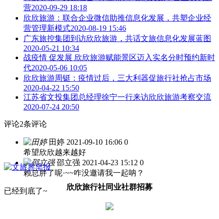
营
2020-09-29 18:18
欣欣旅游：联合企业微信助推信息化发展，共塑企业经
营管理新模式
2020-08-19 15:46
广东旅控集团到访欣欣旅游，共话文旅信息化发展蓝图
2020-05-21 10:34
战疫情 促发展 欣欣旅游赋能景区迈入实名分时预约新时
代
2020-05-06 10:05
欣欣旅游周铤：疫情过后，三大利器促旅行社抢占市场
2020-04-22 15:50
江苏省文投集团总经理徐宁一行来访欣欣旅游考察交流
2020-07-24 20:50
评论
2条评论
田婷
2021-09-10 16:06
0
希望欣欣越来越好
邵立强
2021-04-23 15:12
0
赖总胖了呢·~~咋没邀请我一起呐？
欣欣旅行社同业社群招募
已经到底了~