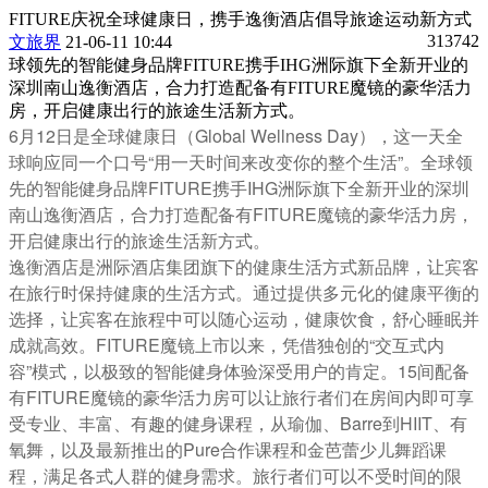
FITURE庆祝全球健康日，携手逸衡酒店倡导旅途运动新方式
313742
文旅界
21-06-11 10:44
球领先的智能健身品牌FITURE携手IHG洲际旗下全新开业的
深圳南山逸衡酒店，合力打造配备有FITURE魔镜的豪华活力
房，开启健康出行的旅途生活新方式。
6月12日是全球健康日（Global Wellness Day），这一天全
球响应同一个口号“用一天时间来改变你的整个生活”。全球领
先的智能健身品牌FITURE携手IHG洲际旗下全新开业的深圳
南山逸衡酒店，合力打造配备有FITURE魔镜的豪华活力房，
开启健康出行的旅途生活新方式。
逸衡酒店是洲际酒店集团旗下的健康生活方式新品牌，让宾客
在旅行时保持健康的生活方式。通过提供多元化的健康平衡的
选择，让宾客在旅程中可以随心运动，健康饮食，舒心睡眠并
成就高效。FITURE魔镜上市以来，凭借独创的“交互式内
容”模式，以极致的智能健身体验深受用户的肯定。15间配备
有FITURE魔镜的豪华活力房可以让旅行者们在房间内即可享
受专业、丰富、有趣的健身课程，从瑜伽、Barre到HIIT、有
氧舞，以及最新推出的Pure合作课程和金芭蕾少儿舞蹈课
程，满足各式人群的健身需求。旅行者们可以不受时间的限