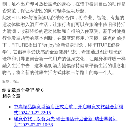
制，足不出户即可放松疲惫的身心，在镜中看到自己的动作是
否规范，保证私密性的同时畅享运动乐趣。
此次FITURE与逸衡酒店的战略合作，将专业、智能、有趣的
运动体验融入酒店生活，让旅行者们可以在旅途中依旧保持活
力满满，收获轻松的运动体验和自得的入住享受。基于对健身
行业发展趋势的基本判断，在深度洞察用户习惯、痛点的前提
下，FITURE提出了“enjoy”全新健身理念，即“FITURE健身
学”，它倡导享受快感的全新健身思想，希望通过创新理念的
诠释和引导更契合新一代用户的健身文化，让健身和呼吸一样
融入生活中去，这和逸衡酒店提倡保持健康平衡生活的理念相
吻合，将全新的健康生活方式体验带给路上的每一个人。
标签：酒店
给文章点个赞吧
赞
6
相关文章
中高端品牌竞盛酒店正式启航，开启电竞文旅融合新模
式
2024-11-22 22:15
瑞意心旅，以食为先 瑞士酒店开启全新"瑞士早餐计
划"
2023-07-07 10:58