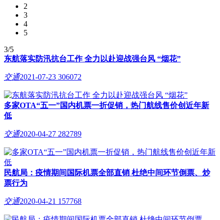
2
3
4
5
3/5
东航落实防汛抗台工作 全力以赴迎战强台风 “烟花”
交通
2021-07-23
306072
多家OTA“五一”国内机票一折促销，热门航线售价创近年新
低
交通
2020-04-27
282789
民航局：疫情期间国际机票全部直销 杜绝中间环节倒票、炒
票行为
交通
2020-04-21
157768