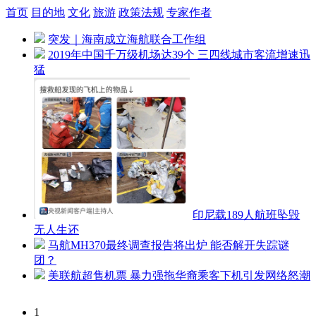
首页
目的地
文化
旅游
政策法规
专家作者
突发｜海南成立海航联合工作组
2019年中国千万级机场达39个 三四线城市客流增速迅
猛
印尼载189人航班坠毁
无人生还
马航MH370最终调查报告将出炉 能否解开失踪谜
团？
美联航超售机票 暴力强拖华裔乘客下机引发网络怒潮
1