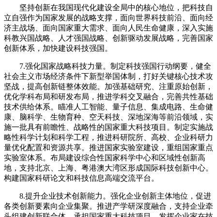
坚持创新在我国现代化建设全局中的核心地位，把科技自
立自强作为国家发展的战略支撑，面向世界科技前沿、面向经
济主战场、面向国家重大需求、面向人民生命健康，深入实施
科教兴国战略、人才强国战略、创新驱动发展战略，完善国家
创新体系，加快建设科技强国。
7.强化国家战略科技力量。制定科技强国行动纲要，健全
社会主义市场经济条件下新型举国体制，打好关键核心技术攻
坚战，提高创新链整体效能。加强基础研究、注重原始创新，
优化学科布局和研发布局，推进学科交叉融合，完善共性基础
技术供给体系。瞄准人工智能、量子信息、集成电路、生命健
康、脑科学、生物育种、空天科技、深地深海等前沿领域，实
施一批具有前瞻性、战略性的国家重大科技项目。制定实施战
略性科学计划和科学工程，推进科研院所、高校、企业科研力
量优化配置和资源共享。推进国家实验室建设，重组国家重点
实验室体系。布局建设综合性国家科学中心和区域性创新高
地，支持北京、上海、粤港澳大湾区形成国际科技创新中心。
构建国家科研论文和科技信息高端交流平台。
8.提升企业技术创新能力。强化企业创新主体地位，促进
各类创新要素向企业集聚。推进产学研深度融合，支持企业牵
头组建创新联合体，承担国家重大科技项目。发挥企业家在技