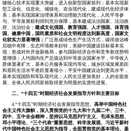
键核心技术实现重大突破，进入创新型国家前列；基本实现新
型工业化、信息化、城镇化、农业现代化，建成现代化经济体
系；基本实现国家治理体系和治理能力现代化，人民平等参
与、平等发展权利得到充分保障，基本建成法治国家、法治政
府、法治社会；
建成文化强国、教育强国、人才强国、体育强
国、健康中国，国民素质和社会文明程度达到新高度，国家文
化软实力显著增强；
广泛形成绿色生产生活方式，碳排放达峰
后稳中有降，生态环境根本好转，美丽中国建设目标基本实
现；形成对外开放新格局，参与国际经济合作和竞争新优势明
显增强；人均国内生产总值达到中等发达国家水平，中等收入
群体显著扩大，基本公共服务实现均等化，城乡区域发展差距
和居民生活水平差距显著缩小；平安中国建设达到更高水平，
基本实现国防和军队现代化；人民生活更加美好，人的全面发
展、全体人民共同富裕取得更为明显的实质性进展。
二、“十四五”时期经济社会发展指导方针和主要目标
4.“十四五”时期经济社会发展指导思想。
高举中国特色社
会主义伟大旗帜，深入贯彻党的十九大和十九届二中、三中、
四中、五中全会精神，坚持以马克思列宁主义、毛泽东思想、
邓小平理论、“三个代表”重要思想、科学发展观、习近平新时
代中国特色社会主义思想为指导，全面贯彻党的基本理论、基