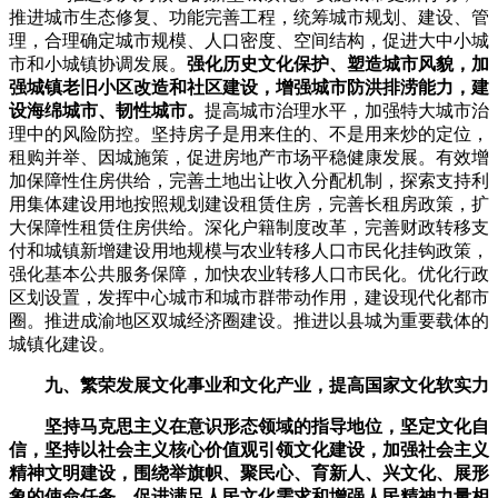
推进城市生态修复、功能完善工程，统筹城市规划、建设、管
理，合理确定城市规模、人口密度、空间结构，促进大中小城
市和小城镇协调发展。
强化历史文化保护、塑造城市风貌，加
强城镇老旧小区改造和社区建设，增强城市防洪排涝能力，建
设海绵城市、韧性城市。
提高城市治理水平，加强特大城市治
理中的风险防控。坚持房子是用来住的、不是用来炒的定位，
租购并举、因城施策，促进房地产市场平稳健康发展。有效增
加保障性住房供给，完善土地出让收入分配机制，探索支持利
用集体建设用地按照规划建设租赁住房，完善长租房政策，扩
大保障性租赁住房供给。深化户籍制度改革，完善财政转移支
付和城镇新增建设用地规模与农业转移人口市民化挂钩政策，
强化基本公共服务保障，加快农业转移人口市民化。优化行政
区划设置，发挥中心城市和城市群带动作用，建设现代化都市
圈。推进成渝地区双城经济圈建设。推进以县城为重要载体的
城镇化建设。
九、繁荣发展文化事业和文化产业，提高国家文化软实力
坚持马克思主义在意识形态领域的指导地位，坚定文化自
信，坚持以社会主义核心价值观引领文化建设，加强社会主义
精神文明建设，围绕举旗帜、聚民心、育新人、兴文化、展形
象的使命任务，促进满足人民文化需求和增强人民精神力量相