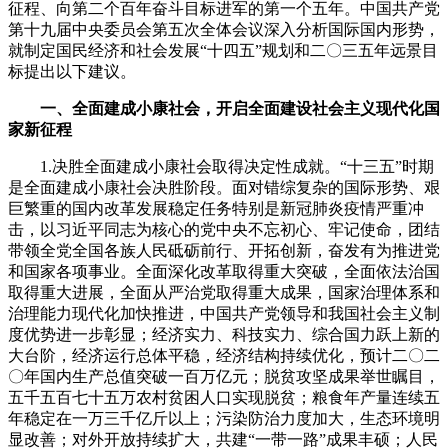
征程、向第二个百年奋斗目标进军的第一个五年。中国共产党
第十九届中央委员会第五次全体会议深入分析国际国内形势，
就制定国民经济和社会发展“十四五”规划和二〇三五年远景目
标提出以下建议。
一、全面建成小康社会，开启全面建设社会主义现代化国
家新征程
1.决胜全面建成小康社会取得决定性成就。“十三五”时期
是全面建成小康社会决胜阶段。面对错综复杂的国际形势、艰
巨繁重的国内改革发展稳定任务特别是新冠肺炎疫情严重冲
击，以习近平同志为核心的党中央不忘初心、牢记使命，团结
带领全党全国各族人民砥砺前行、开拓创新，奋发有为推进党
和国家各项事业。全面深化改革取得重大突破，全面依法治国
取得重大进展，全面从严治党取得重大成果，国家治理体系和
治理能力现代化加快推进，中国共产党领导和我国社会主义制
度优势进一步彰显；经济实力、科技实力、综合国力跃上新的
大台阶，经济运行总体平稳，经济结构持续优化，预计二〇二
〇年国内生产总值突破一百万亿元；脱贫攻坚成果举世瞩目，
五千五百七十五万农村贫困人口实现脱贫；粮食年产量连续五
年稳定在一万三千亿斤以上；污染防治力度加大，生态环境明
显改善；对外开放持续扩大，共建“一带一路”成果丰硕；人民