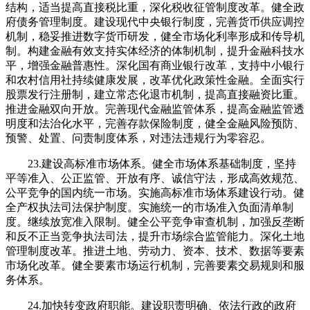
结构，适当提高直接税比重，深化税收征管制度改革。健全政
府债务管理制度。建设现代中央银行制度，完善货币供应调控
机制，稳妥推进数字货币研发，健全市场化利率形成和传导机
制。构建金融有效支持实体经济的体制机制，提升金融科技水
平，增强金融普惠性。深化国有商业银行改革，支持中小银行
和农村信用社持续健康发展，改革优化政策性金融。全面实行
股票发行注册制，建立常态化退市机制，提高直接融资比重。
推进金融双向开放。完善现代金融监管体系，提高金融监管透
明度和法治化水平，完善存款保险制度，健全金融风险预防、
预警、处置、问责制度体系，对违法违规行为零容忍。
23.建设高标准市场体系。健全市场体系基础制度，坚持
平等准入、公正监管、开放有序、诚信守法，形成高效规范、
公平竞争的国内统一市场。实施高标准市场体系建设行动。健
全产权执法司法保护制度。实施统一的市场准入负面清单制
度。继续放宽准入限制。健全公平竞争审查机制，加强反垄断
和反不正当竞争执法司法，提升市场综合监管能力。深化土地
管理制度改革。推进土地、劳动力、资本、技术、数据等要素
市场化改革。健全要素市场运行机制，完善要素交易规则和服
务体系。
24.加快转变政府职能。建设职责明确、依法行政的政府