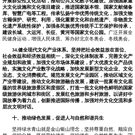
开展群众性文化活动，推动公共文化数字化建设。加强国家重
大文化设施和文化项目建设，推进国家版本馆、国家文献储备
库、智慧广电等工程。传承弘扬中华优秀传统文化，加强文物
古籍保护、研究、利用，强化重要文化和自然遗产、非物质文
化遗产系统性保护，加强各民族优秀传统手工艺保护和传承，
建设长城、大运河、长征、黄河等国家文化公园。
广泛开展全
民健身运动，增强人民体质。筹办好北京冬奥会、冬残奥会。
34.健全现代文化产业体系。坚持把社会效益放在首位、
社会效益和经济效益相统一，深化文化体制改革，完善文化产
业规划和政策，加强文化市场体系建设，扩大优质文化产品供
给。实施文化产业数字化战略，加快发展新型文化企业、文化
业态、文化消费模式。规范发展文化产业园区，推动区域文化
产业带建设。推动文化和旅游融合发展，建设一批富有文化底
蕴的世界级旅游景区和度假区，打造一批文化特色鲜明的国家
级旅游休闲城市和街区，发展红色旅游和乡村旅游。以讲好中
国故事为着力点，创新推进国际传播，加强对外文化交流和多
层次文明对话。
十、推动绿色发展，促进人与自然和谐共生
坚持绿水青山就是金山银山理念，坚持尊重自然、顺应自