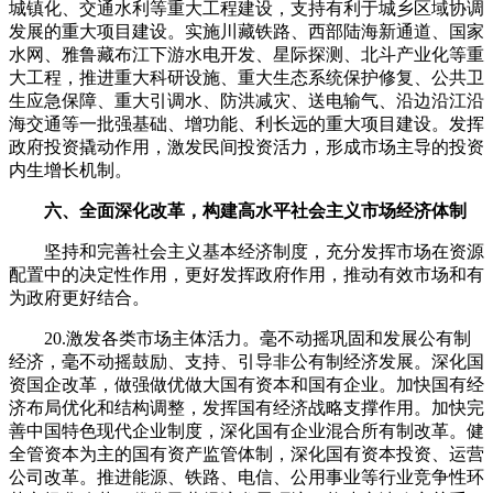
城镇化、交通水利等重大工程建设，支持有利于城乡区域协调
发展的重大项目建设。实施川藏铁路、西部陆海新通道、国家
水网、雅鲁藏布江下游水电开发、星际探测、北斗产业化等重
大工程，推进重大科研设施、重大生态系统保护修复、公共卫
生应急保障、重大引调水、防洪减灾、送电输气、沿边沿江沿
海交通等一批强基础、增功能、利长远的重大项目建设。发挥
政府投资撬动作用，激发民间投资活力，形成市场主导的投资
内生增长机制。
六、全面深化改革，构建高水平社会主义市场经济体制
坚持和完善社会主义基本经济制度，充分发挥市场在资源
配置中的决定性作用，更好发挥政府作用，推动有效市场和有
为政府更好结合。
20.激发各类市场主体活力。毫不动摇巩固和发展公有制
经济，毫不动摇鼓励、支持、引导非公有制经济发展。深化国
资国企改革，做强做优做大国有资本和国有企业。加快国有经
济布局优化和结构调整，发挥国有经济战略支撑作用。加快完
善中国特色现代企业制度，深化国有企业混合所有制改革。健
全管资本为主的国有资产监管体制，深化国有资本投资、运营
公司改革。推进能源、铁路、电信、公用事业等行业竞争性环