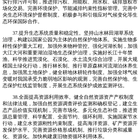
实行排污许可制，推进排污权、用能权、用水权、碳排放权市
场化交易。完善环境保护、节能减排约束性指标管理。完善中
央生态环境保护督察制度。积极参与和引领应对气候变化等生
态环保国际合作。
37.提升生态系统质量和稳定性。坚持山水林田湖草系统
治理，构建以国家公园为主体的自然保护地体系。实施生物多
样性保护重大工程。加强外来物种管控。强化河湖长制，加强
大江大河和重要湖泊湿地生态保护治理，实施好长江十年禁
渔。科学推进荒漠化、石漠化、水土流失综合治理，开展大规
模国土绿化行动，推行林长制。推行草原森林河流湖泊休养生
息，加强黑土地保护，健全耕地休耕轮作制度。加强全球气候
变暖对我国承受力脆弱地区影响的观测，完善自然保护地、生
态保护红线监管制度，开展生态系统保护成效监测评估。
38.全面提高资源利用效率。健全自然资源资产产权制度
和法律法规，加强自然资源调查评价监测和确权登记，建立生
态产品价值实现机制，完善市场化、多元化生态补偿，推进资
源总量管理、科学配置、全面节约、循环利用。实施国家节水
行动，建立水资源刚性约束制度。提高海洋资源、矿产资源开
发保护水平。完善资源价格形成机制。推行垃圾分类和减量
化、资源化。加快构建废旧物资循环利用体系。