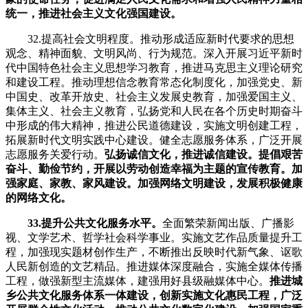
统一，推进社会主义文化强国建设。
32.提高社会文明程度。推动形成适应新时代要求的思想
观念、精神面貌、文明风尚、行为规范。深入开展习近平新时
代中国特色社会主义思想学习教育，推进马克思主义理论研究
和建设工程。推动理想信念教育常态化制度化，加强党史、新
中国史、改革开放史、社会主义发展史教育，加强爱国主义、
集体主义、社会主义教育，弘扬党和人民在各个历史时期奋斗
中形成的伟大精神，推进公民道德建设，实施文明创建工程，
拓展新时代文明实践中心建设。健全志愿服务体系，广泛开展
志愿服务关爱行动。
弘扬诚信文化，推进诚信建设。提倡艰苦
奋斗、勤俭节约，开展以劳动创造幸福为主题的宣传教育。加
强家庭、家教、家风建设。加强网络文明建设，发展积极健康
的网络文化。
33.提升公共文化服务水平。
全面繁荣新闻出版、广播影
视、文学艺术、哲学社会科学事业。实施文艺作品质量提升工
程，加强现实题材创作生产，不断推出反映时代新气象、讴歌
人民新创造的文艺精品。推进媒体深度融合，实施全媒体传播
工程，做强新型主流媒体，建强用好县级融媒体中心。
推进城
乡公共文化服务体系一体建设，创新实施文化惠民工程，广泛