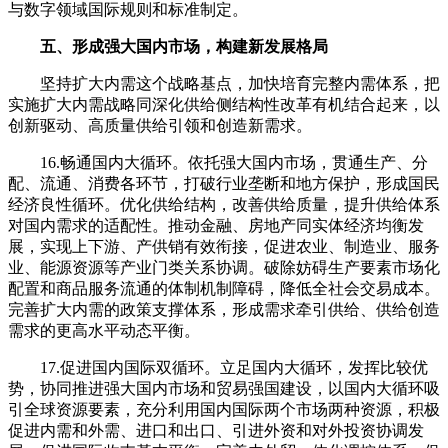
与数字领域国际规则和标准制定。
五、形成强大国内市场，构建新发展格局
坚持扩大内需这个战略基点，加快培育完整内需体系，把
实施扩大内需战略同深化供给侧结构性改革有机结合起来，以
创新驱动、高质量供给引领和创造新需求。
16.畅通国内大循环。依托强大国内市场，贯通生产、分
配、流通、消费各环节，打破行业垄断和地方保护，形成国民
经济良性循环。优化供给结构，改善供给质量，提升供给体系
对国内需求的适配性。推动金融、房地产同实体经济均衡发
展，实现上下游、产供销有效衔接，促进农业、制造业、服务
业、能源资源等产业门类关系协调。破除妨碍生产要素市场化
配置和商品服务流通的体制机制障碍，降低全社会交易成本。
完善扩大内需的政策支撑体系，形成需求牵引供给、供给创造
需求的更高水平动态平衡。
17.促进国内国际双循环。立足国内大循环，发挥比较优
势，协同推进强大国内市场和贸易强国建设，以国内大循环吸
引全球资源要素，充分利用国内国际两个市场两种资源，积极
促进内需和外需、进口和出口、引进外资和对外投资协调发