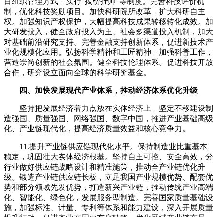
目组织管理方式，实行“揭榜挂帅”等制度。完善科技评价机
制，优化科技奖励项目。加快科研院所改革，扩大科研自主
权。加强知识产权保护，大幅提高科技成果转移转化成效。加
大研发投入，健全政府投入为主、社会多渠道投入机制，加大
对基础前沿研究支持。完善金融支持创新体系，促进新技术产
业化规模化应用。弘扬科学精神和工匠精神，加强科普工作，
营造崇尚创新的社会氛围。健全科技伦理体系。促进科技开放
合作，研究设立面向全球的科学研究基金。
四、加快发展现代产业体系，推动经济体系优化升级
坚持把发展经济着力点放在实体经济上，坚定不移建设制
造强国、质量强国、网络强国、数字中国，推进产业基础高级
化、产业链现代化，提高经济质量效益和核心竞争力。
11.提升产业链供应链现代化水平。保持制造业比重基本
稳定，巩固壮大实体经济根基。坚持自主可控、安全高效，分
行业做好供应链战略设计和精准施策，推动全产业链优化升
级。锻造产业链供应链长板，立足我国产业规模优势、配套优
势和部分领域先发优势，打造新兴产业链，推动传统产业高端
化、智能化、绿色化，发展服务型制造。完善国家质量基础设
施，加强标准、计量、专利等体系和能力建设，深入开展质量