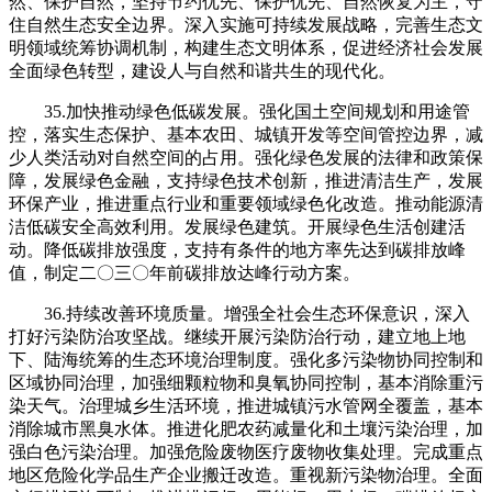
然、保护自然，坚持节约优先、保护优先、自然恢复为主，守
住自然生态安全边界。深入实施可持续发展战略，完善生态文
明领域统筹协调机制，构建生态文明体系，促进经济社会发展
全面绿色转型，建设人与自然和谐共生的现代化。
35.加快推动绿色低碳发展。强化国土空间规划和用途管
控，落实生态保护、基本农田、城镇开发等空间管控边界，减
少人类活动对自然空间的占用。强化绿色发展的法律和政策保
障，发展绿色金融，支持绿色技术创新，推进清洁生产，发展
环保产业，推进重点行业和重要领域绿色化改造。推动能源清
洁低碳安全高效利用。发展绿色建筑。开展绿色生活创建活
动。降低碳排放强度，支持有条件的地方率先达到碳排放峰
值，制定二〇三〇年前碳排放达峰行动方案。
36.持续改善环境质量。增强全社会生态环保意识，深入
打好污染防治攻坚战。继续开展污染防治行动，建立地上地
下、陆海统筹的生态环境治理制度。强化多污染物协同控制和
区域协同治理，加强细颗粒物和臭氧协同控制，基本消除重污
染天气。治理城乡生活环境，推进城镇污水管网全覆盖，基本
消除城市黑臭水体。推进化肥农药减量化和土壤污染治理，加
强白色污染治理。加强危险废物医疗废物收集处理。完成重点
地区危险化学品生产企业搬迁改造。重视新污染物治理。全面