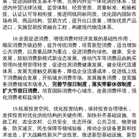
展，促进国际收支基本平衡。完善内外贸一体化调控体系，促
进内外贸法律法规、监管体制、经营资质、质量标准、检验检
疫、认证认可等相衔接，推进同线同标同质。优化国内国际市
场布局、商品结构、贸易方式，提升出口质量，增加优质产品
进口，实施贸易投资融合工程，构建现代物流体系。
18.全面促进消费。增强消费对经济发展的基础性作用，
顺应消费升级趋势，提升传统消费，培育新型消费，适当增加
公共消费。以质量品牌为重点，促进消费向绿色、健康、安全
发展，鼓励消费新模式新业态发展。推动汽车等消费品由购买
管理向使用管理转变，促进住房消费健康发展。健全现代流通
体系，发展无接触交易服务，降低企业流通成本，促进线上线
下消费融合发展，开拓城乡消费市场。发展服务消费，放宽服
务消费领域市场准入。
完善节假日制度，落实带薪休假制度，
扩大节假日消费。
培育国际消费中心城市。改善消费环境，强
化消费者权益保护。
19.拓展投资空间。优化投资结构，保持投资合理增长，
发挥投资对优化供给结构的关键作用。加快补齐基础设施、市
政工程、农业农村、公共安全、生态环保、公共卫生、物资储
备、防灾减灾、民生保障等领域短板，推动企业设备更新和技
术改造，扩大战略性新兴产业投资。推进新型基础设施、新型