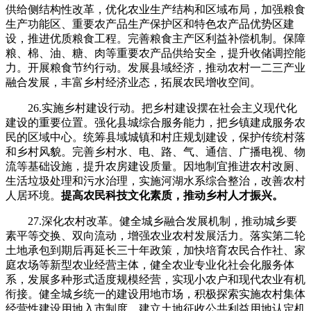
供给侧结构性改革，优化农业生产结构和区域布局，加强粮食
生产功能区、重要农产品生产保护区和特色农产品优势区建
设，推进优质粮食工程。完善粮食主产区利益补偿机制。保障
粮、棉、油、糖、肉等重要农产品供给安全，提升收储调控能
力。开展粮食节约行动。发展县域经济，推动农村一二三产业
融合发展，丰富乡村经济业态，拓展农民增收空间。
26.实施乡村建设行动。把乡村建设摆在社会主义现代化
建设的重要位置。强化县城综合服务能力，把乡镇建成服务农
民的区域中心。统筹县域城镇和村庄规划建设，保护传统村落
和乡村风貌。完善乡村水、电、路、气、通信、广播电视、物
流等基础设施，提升农房建设质量。因地制宜推进农村改厕、
生活垃圾处理和污水治理，实施河湖水系综合整治，改善农村
人居环境。
提高农民科技文化素质，推动乡村人才振兴。
27.深化农村改革。健全城乡融合发展机制，推动城乡要
素平等交换、双向流动，增强农业农村发展活力。落实第二轮
土地承包到期后再延长三十年政策，加快培育农民合作社、家
庭农场等新型农业经营主体，健全农业专业化社会化服务体
系，发展多种形式适度规模经营，实现小农户和现代农业有机
衔接。健全城乡统一的建设用地市场，积极探索实施农村集体
经营性建设用地入市制度。建立土地征收公共利益用地认定机