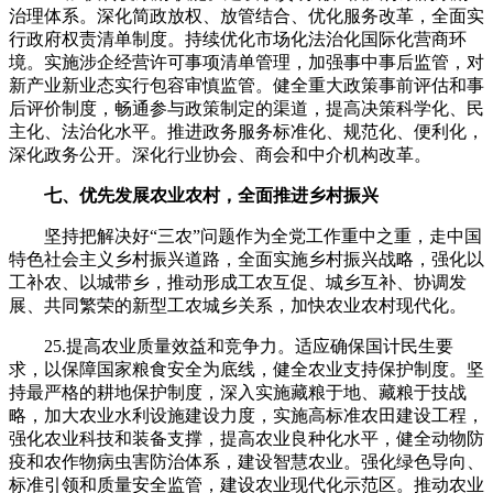
治理体系。深化简政放权、放管结合、优化服务改革，全面实
行政府权责清单制度。持续优化市场化法治化国际化营商环
境。实施涉企经营许可事项清单管理，加强事中事后监管，对
新产业新业态实行包容审慎监管。健全重大政策事前评估和事
后评价制度，畅通参与政策制定的渠道，提高决策科学化、民
主化、法治化水平。推进政务服务标准化、规范化、便利化，
深化政务公开。深化行业协会、商会和中介机构改革。
七、优先发展农业农村，全面推进乡村振兴
坚持把解决好“三农”问题作为全党工作重中之重，走中国
特色社会主义乡村振兴道路，全面实施乡村振兴战略，强化以
工补农、以城带乡，推动形成工农互促、城乡互补、协调发
展、共同繁荣的新型工农城乡关系，加快农业农村现代化。
25.提高农业质量效益和竞争力。适应确保国计民生要
求，以保障国家粮食安全为底线，健全农业支持保护制度。坚
持最严格的耕地保护制度，深入实施藏粮于地、藏粮于技战
略，加大农业水利设施建设力度，实施高标准农田建设工程，
强化农业科技和装备支撑，提高农业良种化水平，健全动物防
疫和农作物病虫害防治体系，建设智慧农业。强化绿色导向、
标准引领和质量安全监管，建设农业现代化示范区。推动农业