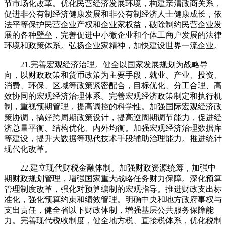
节市场化改革。优化民营经济发展环境，构建亲清政商关系，
促进非公有制经济健康发展和非公有制经济人士健康成长，依
法平等保护民营企业产权和企业家权益，破除制约民营企业发
展的各种壁垒，完善促进中小微企业和个体工商户发展的法律
环境和政策体系。弘扬企业家精神，加快建设世界一流企业。
21.完善宏观经济治理。健全以国家发展规划为战略导
向，以财政政策和货币政策为主要手段，就业、产业、投资、
消费、环保、区域等政策紧密配合，目标优化、分工合理、高
效协同的宏观经济治理体系。完善宏观经济政策制定和执行机
制，重视预期管理，提高调控的科学性。加强国际宏观经济政
策协调，搞好跨周期政策设计，提高逆周期调节能力，促进经
济总量平衡、结构优化、内外均衡。加强宏观经济治理数据库
等建设，提升大数据等现代技术手段辅助治理能力。推进统计
现代化改革。
22.建立现代财税金融体制。加强财政资源统筹，加强中
期财政规划管理，增强国家重大战略任务财力保障。深化预算
管理制度改革，强化对预算编制的宏观指导。推进财政支出标
准化，强化预算约束和绩效管理。明确中央和地方政府事权与
支出责任，健全省以下财政体制，增强基层公共服务保障能
力。完善现代税收制度，健全地方税、直接税体系，优化税制