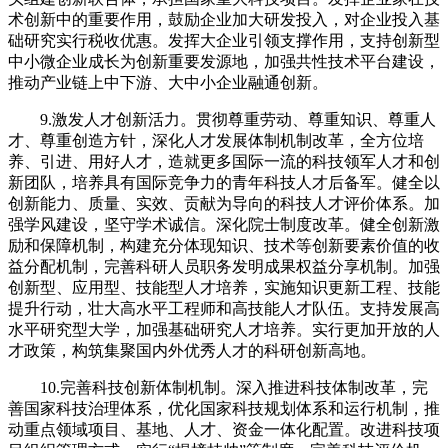
术创新中的重要作用，鼓励企业加大研发投入，对企业投入基
础研究实行税收优惠。发挥大企业引领支撑作用，支持创新型
中小微企业成长为创新重要发源地，加强共性技术平台建设，
推动产业链上中下游、大中小企业融通创新。
9.激发人才创新活力。贯彻尊重劳动、尊重知识、尊重人
才、尊重创造方针，深化人才发展体制机制改革，全方位培
养、引进、用好人才，造就更多国际一流的科技领军人才和创
新团队，培养具有国际竞争力的青年科技人才后备军。健全以
创新能力、质量、实效、贡献为导向的科技人才评价体系。加
强学风建设，坚守学术诚信。深化院士制度改革。健全创新激
励和保障机制，构建充分体现知识、技术等创新要素价值的收
益分配机制，完善科研人员职务发明成果权益分享机制。加强
创新型、应用型、技能型人才培养，实施知识更新工程、技能
提升行动，壮大高水平工程师和高技能人才队伍。支持发展高
水平研究型大学，加强基础研究人才培养。实行更加开放的人
才政策，构筑集聚国内外优秀人才的科研创新高地。
10.完善科技创新体制机制。深入推进科技体制改革，完
善国家科技治理体系，优化国家科技规划体系和运行机制，推
动重点领域项目、基地、人才、资金一体化配置。改进科技项