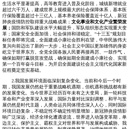
生活水平显著提高，高等教育进入普及化阶段，城镇新增就业
超过六千万人，建成世界上规模最大的社会保障体系，基本医
疗保险覆盖超过十三亿人，基本养老保险覆盖近十亿人，新冠
肺炎疫情防控取得重大战略成果；
文化事业和文化产业繁荣发
展；
国防和军队建设水平大幅提升，军队组织形态实现重大变
革；国家安全全面加强，社会保持和谐稳定。“十三五”规划目
标任务即将完成，全面建成小康社会胜利在望，中华民族伟大
复兴向前迈出了新的一大步，社会主义中国以更加雄伟的身姿
屹立于世界东方。全党全国各族人民要再接再厉、一鼓作气，
确保如期打赢脱贫攻坚战，确保如期全面建成小康社会、实现
第一个百年奋斗目标，为开启全面建设社会主义现代化国家新
征程奠定坚实基础。
2.我国发展环境面临深刻复杂变化。当前和今后一个时
期，我国发展仍然处于重要战略机遇期，但机遇和挑战都有新
的发展变化。当今世界正经历百年未有之大变局，新一轮科技
革命和产业变革深入发展，国际力量对比深刻调整，和平与发
展仍然是时代主题，人类命运共同体理念深入人心，同时国际
环境日趋复杂，不稳定性不确定性明显增加，新冠肺炎疫情影
响广泛深远，经济全球化遭遇逆流，世界进入动荡变革期，单
边主义、保护主义、霸权主义对世界和平与发展构成威胁。我