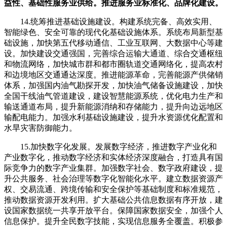
益性、基础性服务业供给。推进服务业标准化、品牌化建设。
14.统筹推进基础设施建设。构建系统完备、高效实用、
智能绿色、安全可靠的现代化基础设施体系。系统布局新型基
础设施，加快第五代移动通信、工业互联网、大数据中心等建
设。加快建设交通强国，完善综合运输大通道、综合交通枢纽
和物流网络，加快城市群和都市圈轨道交通网络化，提高农村
和边境地区交通通达深度。推进能源革命，完善能源产供储销
体系，加强国内油气勘探开发，加快油气储备设施建设，加快
全国干线油气管道建设，建设智慧能源系统，优化电力生产和
输送通道布局，提升新能源消纳和存储能力，提升向边远地区
输配电能力。加强水利基础设施建设，提升水资源优化配置和
水旱灾害防御能力。
15.加快数字化发展。发展数字经济，推进数字产业化和
产业数字化，推动数字经济和实体经济深度融合，打造具有国
际竞争力的数字产业集群。加强数字社会、数字政府建设，提
升公共服务、社会治理等数字化智能化水平。建立数据资源产
权、交易流通、跨境传输和安全保护等基础制度和标准规范，
推动数据资源开发利用。扩大基础公共信息数据有序开放，建
设国家数据统一共享开放平台。保障国家数据安全，加强个人
信息保护。提升全民数字技能，实现信息服务全覆盖。积极参