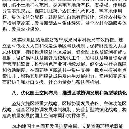
制，缩小土地征收范围。探索宅基地所有权、资格权、使用权
分置实现形式。保障进城落户农民土地承包权、宅基地使用
权、集体收益分配权，鼓励依法自愿有偿转让。深化农村集体
产权制度改革，发展新型农村集体经济。健全农村金融服务体
系，发展农业保险。
28.实现巩固拓展脱贫攻坚成果同乡村振兴有效衔接。建
立农村低收入人口和欠发达地区帮扶机制，保持财政投入力度
总体稳定，接续推进脱贫地区发展。健全防止返贫监测和帮扶
机制，做好易地扶贫搬迁后续帮扶工作，加强扶贫项目资金资
产管理和监督，推动特色产业可持续发展。健全农村社会保障
和救助制度。在西部地区脱贫县中集中支持一批乡村振兴重点
帮扶县，增强其巩固脱贫成果及内生发展能力。坚持和完善东
西部协作和对口支援、社会力量参与帮扶等机制。
八、优化国土空间布局，推进区域协调发展和新型城镇化
坚持实施区域重大战略、区域协调发展战略、主体功能区
战略，健全区域协调发展体制机制，完善新型城镇化战略，构
建高质量发展的国土空间布局和支撑体系。
29.构建国土空间开发保护新格局。立足资源环境承载能