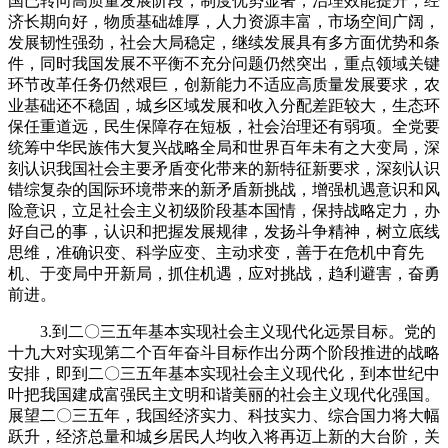
国已转向高质量发展阶段，制度优势显著，治理效能提升，经
济长期向好，物质基础雄厚，人力资源丰富，市场空间广阔，
发展韧性强劲，社会大局稳定，继续发展具有多方面优势和条
件，同时我国发展不平衡不充分问题仍然突出，重点领域关键
环节改革任务仍然艰巨，创新能力不适应高质量发展要求，农
业基础还不稳固，城乡区域发展和收入分配差距较大，生态环
保任重道远，民生保障存在短板，社会治理还有弱项。全党要
统筹中华民族伟大复兴战略全局和世界百年未有之大变局，深
刻认识我国社会主要矛盾变化带来的新特征新要求，深刻认识
错综复杂的国际环境带来的新矛盾新挑战，增强机遇意识和风
险意识，立足社会主义初级阶段基本国情，保持战略定力，办
好自己的事，认识和把握发展规律，发扬斗争精神，树立底线
思维，准确识变、科学应变、主动求变，善于在危机中育先
机、于变局中开新局，抓住机遇，应对挑战，趋利避害，奋勇
前进。
3.到二〇三五年基本实现社会主义现代化远景目标。党的
十九大对实现第二个百年奋斗目标作出分两个阶段推进的战略
安排，即到二〇三五年基本实现社会主义现代化，到本世纪中
叶把我国建成富强民主文明和谐美丽的社会主义现代化强国。
展望二〇三五年，我国经济实力、科技实力、综合国力将大幅
跃升，经济总量和城乡居民人均收入将再迈上新的大台阶，关