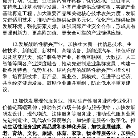
提升行动。促进产业在国内有序转移，优化区域产业链布局，
支持老工业基地转型发展。补齐产业链供应链短板，实施产业
基础再造工程，加大重要产品和关键核心技术攻关力度，发展
先进适用技术，推动产业链供应链多元化。优化产业链供应链
发展环境，强化要素支撑。加强国际产业安全合作，形成具有
更强创新力、更高附加值、更安全可靠的产业链供应链。
12.发展战略性新兴产业。加快壮大新一代信息技术、生
物技术、新能源、新材料、高端装备、新能源汽车、绿色环保
以及航空航天、海洋装备等产业。推动互联网、大数据、人工
智能等同各产业深度融合，推动先进制造业集群发展，构建一
批各具特色、优势互补、结构合理的战略性新兴产业增长引
擎，培育新技术、新产品、新业态、新模式。促进平台经济、
共享经济健康发展。鼓励企业兼并重组，防止低水平重复建
设。
13.加快发展现代服务业。推动生产性服务业向专业化和
价值链高端延伸，推动各类市场主体参与服务供给，加快发展
研发设计、现代物流、法律服务等服务业，推动现代服务业同
先进制造业、现代农业深度融合，加快推进服务业数字化。
推
动生活性服务业向高品质和多样化升级，加快发展健康、养
老、育幼、文化、旅游、体育、家政、物业等服务业，加强公