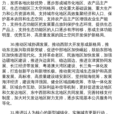
力，发挥各地比较优势，逐步形成城市化地区、农产品主产
区、生态功能区三大空间格局，优化重大基础设施、重大生产
力和公共资源布局。支持城市化地区高效集聚经济和人口、保
护基本农田和生态空间，支持农产品主产区增强农业生产能
力，支持生态功能区把发展重点放到保护生态环境、提供生态
产品上，支持生态功能区的人口逐步有序转移，形成主体功能
明显、优势互补、高质量发展的国土空间开发保护新格局。
30.推动区域协调发展。推动西部大开发形成新格局，推
动东北振兴取得新突破，促进中部地区加快崛起，鼓励东部地
区加快推进现代化。支持革命老区、民族地区加快发展，加强
边疆地区建设，推进兴边富民、稳边固边。推进京津冀协同发
展、长江经济带发展、粤港澳大湾区建设、长三角一体化发
展，打造创新平台和新增长极。推动黄河流域生态保护和高质
量发展。高标准、高质量建设雄安新区。坚持陆海统筹，发展
海洋经济，建设海洋强国。健全区域战略统筹、市场一体化发
展、区域合作互助、区际利益补偿等机制，更好促进发达地区
和欠发达地区、东中西部和东北地区共同发展。完善转移支付
制度，加大对欠发达地区财力支持，逐步实现基本公共服务均
等化。
31.推进以人为核心的新型城镇化。实施城市更新行动，