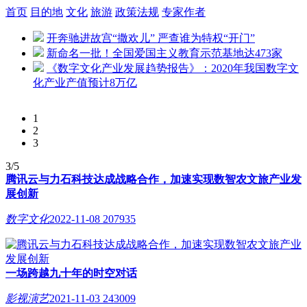
首页
目的地
文化
旅游
政策法规
专家作者
开奔驰进故宫“撒欢儿” 严查谁为特权“开门”
新命名一批！全国爱国主义教育示范基地达473家
《数字文化产业发展趋势报告》：2020年我国数字文
化产业产值预计8万亿
1
2
3
3/5
腾讯云与力石科技达成战略合作，加速实现数智农文旅产业发
展创新
数字文化
2022-11-08
207935
一场跨越九十年的时空对话
影视演艺
2021-11-03
243009