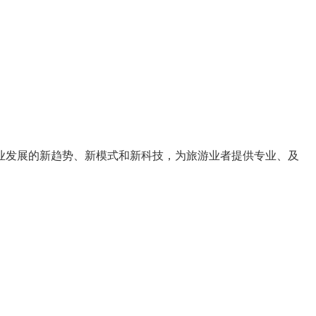
业发展的
新趋势
、
新模式
和
新科技
，为旅游业者提供
专业、及