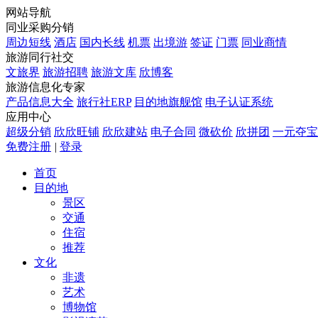
网站导航
同业采购分销
周边短线
酒店
国内长线
机票
出境游
签证
门票
同业商情
旅游同行社交
文旅界
旅游招聘
旅游文库
欣博客
旅游信息化专家
产品信息大全
旅行社ERP
目的地旗舰馆
电子认证系统
应用中心
超级分销
欣欣旺铺
欣欣建站
电子合同
微砍价
欣拼团
一元夺宝
免费注册
|
登录
首页
目的地
景区
交通
住宿
推荐
文化
非遗
艺术
博物馆