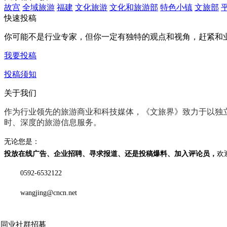
故宫
全域旅游
福建
文化旅游
文化和旅游部
特色小镇
文旅部
快速投稿
你可能不是行业专家，但你一定有
独特的观点和视角
，赶紧和
我要投稿
投稿须知
关于我们
作为行业领先的旅游商业和科技媒体，《文旅界》致力于以
独
时、深度
的旅游信息服务。
无论您是：
投放在线广告、企业招聘、寻求报道、还是投稿爆料、加入评论员，
欢
0592-6532122
wangjing@cncn.net
社同业社群招募