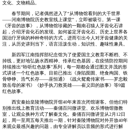
文化、文物精品。
春节期间，记者偶然进入了“从博物馆看到的大千世界
——河南博物院历史教室线上课堂”，立即被吸引。第一课
《牙齿的故事》，从博物馆珍藏的一颗南召猿人牙齿化石讲
起，介绍牙齿化石的发现、如何鉴定牙齿化石、历史上世界各
国治疗牙病的种种奇特的方式，进而引出今人对牙齿健康的关
注，从历史讲到当下，语言活泼生动，知识性、趣味性兼具。
新四军江南指挥部纪念馆为了使爱国主义教育不断档、不
掉线，更好地弘扬水西精神、传承红色基因，在疫情防控期间
持续推出“聆听红色故事”系列，每一期都会通过图文并茂的形
式讲述一个红色故事。目前已推出《身陷囹圄、绝食殉国、铁
骨铮铮、浩气长存——巫恒通》《战火鸳鸯传家书——罗忠毅
致岳母的家书》《妙手执刀救英雄——崔义田的故事》等9篇
红色故事。
西安秦始皇陵博物院开馆40年来首次闭馆谢客。但他们特
别推出线上教育活动——秦俑百问微讲堂、欢乐博物馆微教
室，让观众换种方式了解秦文化。秦俑百问微讲堂从2月12日
起，周一至周五每天推出一期，针对秦陵博物院对外开放40年
来观众最感兴趣的问题，由专业讲解员以音频的形式进行解