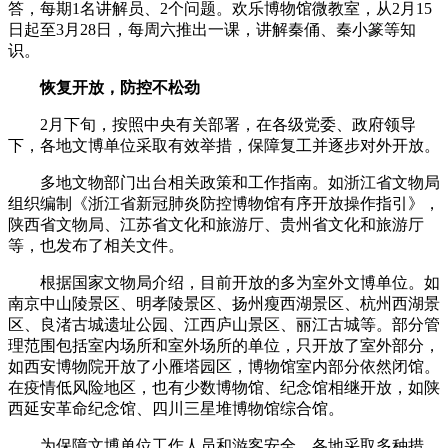
答，每期1名讲解员、2个问题。欢乐博物馆微教室，从2月15
日起至3月28日，每周六推出一课，讲解秦俑、秦小篆等知
识。
恢复开放，防控不松劲
2月下旬，按照中央有关部署，在各级党委、政府领导
下，各地文博单位采取有效举措，保障复工并逐步对外开放。
多地文物部门出台相关政策和工作指南。如浙江省文物局
组织编制《浙江省新冠肺炎防控博物馆有序开放操作指引》，
陕西省文物局、江苏省文化和旅游厅、贵州省文化和旅游厅
等，也发布了相关文件。
根据国家文物局介绍，目前开放的多为室外文博单位。如
南京中山陵景区、明孝陵景区、扬州瘦西湖景区、杭州西湖景
区、良渚古城遗址公园、江西庐山景区、丽江古城等。部分管
理范围包括室内场所和室外场所的单位，只开放了室外部分，
如西安博物院开放了小雁塔园区，博物馆室内部分依然闭馆。
在疫情低风险地区，也有少数博物馆、纪念馆相继开放，如陕
西延安革命纪念馆、四川三星堆博物馆综合馆。
为保障文博单位工作人员和游客安全，各地采取多种措