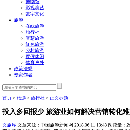
博物馆
影视演艺
数字文化
旅游
在线旅游
旅行社
智慧旅游
红色旅游
乡村旅游
度假休闲
体育户外
政策法规
专家作者
首页
>
旅游
>
旅行社
>
正文标题
投入多回报少 旅游业如何解决营销转化难
文旅界
文章来源：中国旅游新闻网
2018.06.11 13:48
阅读量：
2