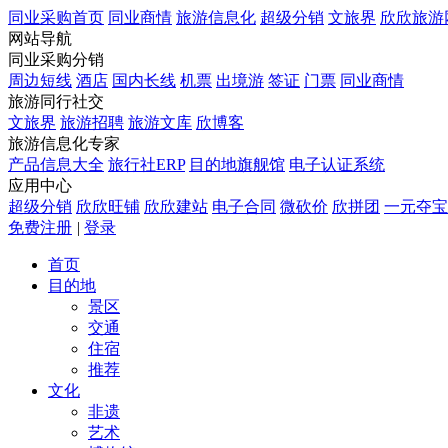
同业采购首页
同业商情
旅游信息化
超级分销
文旅界
欣欣旅游
网站导航
同业采购分销
周边短线
酒店
国内长线
机票
出境游
签证
门票
同业商情
旅游同行社交
文旅界
旅游招聘
旅游文库
欣博客
旅游信息化专家
产品信息大全
旅行社ERP
目的地旗舰馆
电子认证系统
应用中心
超级分销
欣欣旺铺
欣欣建站
电子合同
微砍价
欣拼团
一元夺宝
免费注册
|
登录
首页
目的地
景区
交通
住宿
推荐
文化
非遗
艺术