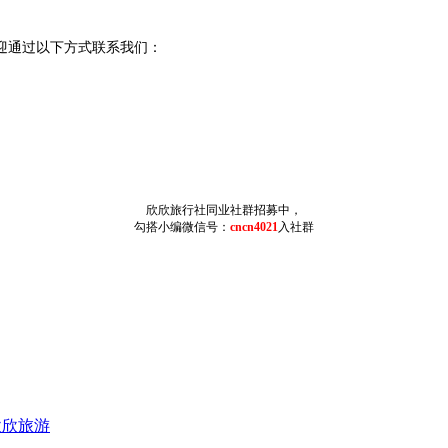
迎通过以下方式联系我们：
欣欣旅行社同业社群招募中，
勾搭小编微信号：
cncn4021
入社群
欣欣旅游