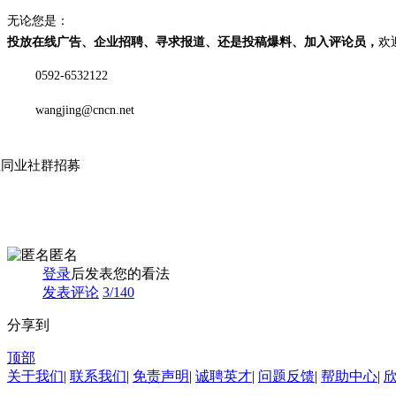
无论您是：
投放在线广告、企业招聘、寻求报道、还是投稿爆料、加入评论员，
欢
0592-6532122
wangjing@cncn.net
社同业社群招募
匿名
登录
后发表您的看法
发表评论
3
/140
分享到
顶部
关于我们
|
联系我们
|
免责声明
|
诚聘英才
|
问题反馈
|
帮助中心
|