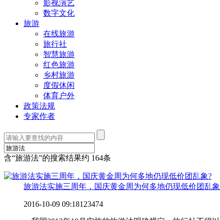
影视演艺
数字文化
旅游
在线旅游
旅行社
智慧旅游
红色旅游
乡村旅游
度假休闲
体育户外
政策法规
专家作者
含“
旅游法
”的搜索结果约
164
条
旅游法实施三周年，国庆黄金周为何多地仍现低价团乱象
2016-10-09 09:18
123474