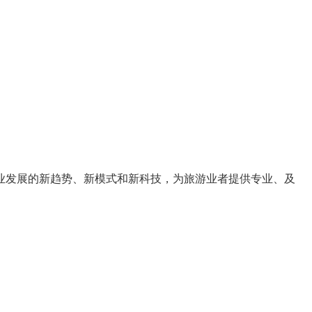
业发展的
新趋势
、
新模式
和
新科技
，为旅游业者提供
专业、及