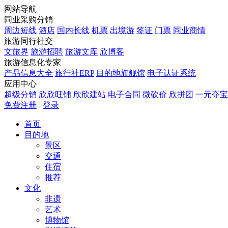
网站导航
同业采购分销
周边短线
酒店
国内长线
机票
出境游
签证
门票
同业商情
旅游同行社交
文旅界
旅游招聘
旅游文库
欣博客
旅游信息化专家
产品信息大全
旅行社ERP
目的地旗舰馆
电子认证系统
应用中心
超级分销
欣欣旺铺
欣欣建站
电子合同
微砍价
欣拼团
一元夺宝
免费注册
|
登录
首页
目的地
景区
交通
住宿
推荐
文化
非遗
艺术
博物馆