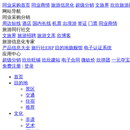
同业采购首页
同业商情
旅游信息化
超级分销
文旅界
欣欣旅游
网站导航
同业采购分销
周边短线
酒店
国内长线
机票
出境游
签证
门票
同业商情
旅游同行社交
文旅界
旅游招聘
旅游文库
欣博客
旅游信息化专家
产品信息大全
旅行社ERP
目的地旗舰馆
电子认证系统
应用中心
超级分销
欣欣旺铺
欣欣建站
电子合同
微砍价
欣拼团
一元夺宝
免费注册
|
登录
首页
目的地
景区
交通
住宿
推荐
文化
非遗
艺术