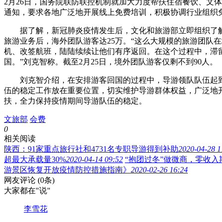
2月26日，国务院联防联控机制就加大力度帮扶住宿餐饮、文
通知，要求各地广泛地开展线上免费培训，积极协调行业组织
据了解，新冠肺炎疫情发生后，文化和旅游部立即组织了解境
旅游业务后，海外团队游客达25万。“这么大规模的旅游团队
机、改签航班，陆陆续续让他们有序返回。在这个过程中，滞
国。”刘克智称。截至2月25日，境外团队游客仅剩不到90人。
刘克智介绍，在安排游客回国的过程中，导游领队队伍起到
伍的稳定工作放在重要位置，切实维护导游群体权益，广泛地
扶，全力保持疫情期间导游队伍的稳定。
文旅部
会费
0
相关阅读
陕西：91家重点旅行社和4731名专职导游得到补助
2020-04-28 1
超最大承载量30%
2020-04-14 09:52
“抱团过冬”做微商，零收
游景区恢复开放疫情防控措施指南》
2020-02-26 16:24
网友评论
(0条)
大家都在
"说"
李雪花