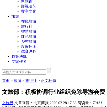
博物馆
影视演艺
数字文化
旅游
在线旅游
旅行社
智慧旅游
红色旅游
乡村旅游
度假休闲
体育户外
政策法规
专家作者
首页
>
旅游
>
旅行社
>
正文标题
文旅部：积极协调行业组织免除导游会费
文旅界
文章来源：北京商报
2020.02.28 17:38
阅读量：
70161