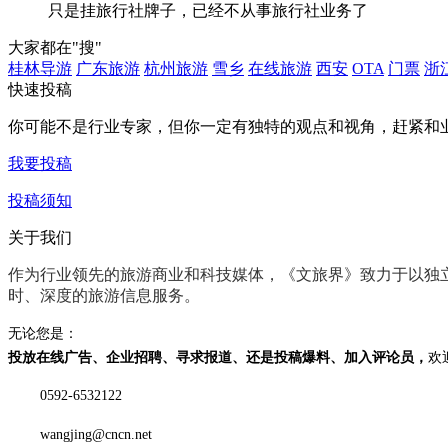
只是挂旅行社牌子，已经不从事旅行社业务了
大家都在
"搜"
桂林导游
广东旅游
杭州旅游
雪乡
在线旅游
西安
OTA
门票
浙
快速投稿
你可能不是行业专家，但你一定有
独特的观点和视角
，赶紧和
我要投稿
投稿须知
关于我们
作为行业领先的旅游商业和科技媒体，《文旅界》致力于以
独
时、深度
的旅游信息服务。
无论您是：
投放在线广告、企业招聘、寻求报道、还是投稿爆料、加入评论员，
欢
0592-6532122
wangjing@cncn.net