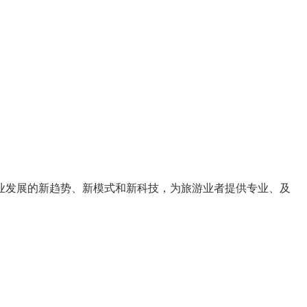
业发展的
新趋势
、
新模式
和
新科技
，为旅游业者提供
专业、及