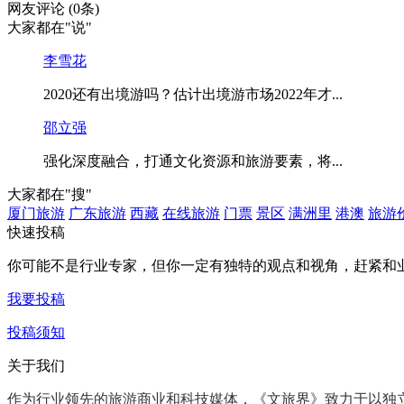
网友评论
(0条)
大家都在
"说"
李雪花
2020还有出境游吗？估计出境游市场2022年才...
邵立强
强化深度融合，打通文化资源和旅游要素，将...
大家都在
"搜"
厦门旅游
广东旅游
西藏
在线旅游
门票
景区
满洲里
港澳
旅游
快速投稿
你可能不是行业专家，但你一定有
独特的观点和视角
，赶紧和
我要投稿
投稿须知
关于我们
作为行业领先的旅游商业和科技媒体，《文旅界》致力于以
独