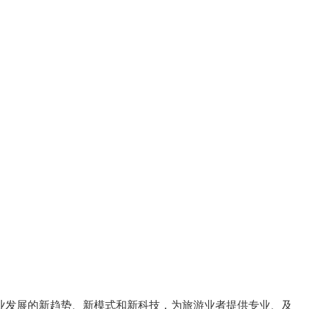
业发展的
新趋势
、
新模式
和
新科技
，为旅游业者提供
专业、及