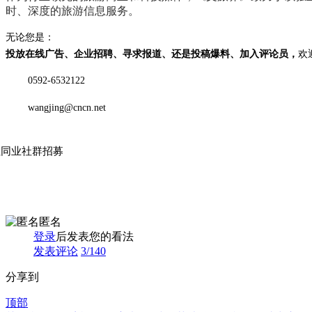
时、深度
的旅游信息服务。
无论您是：
投放在线广告、企业招聘、寻求报道、还是投稿爆料、加入评论员，
欢
0592-6532122
wangjing@cncn.net
社同业社群招募
匿名
登录
后发表您的看法
发表评论
3
/140
分享到
顶部