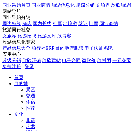
同业采购首页
同业商情
旅游信息化
超级分销
文旅界
欣欣旅游
网站导航
同业采购分销
周边短线
酒店
国内长线
机票
出境游
签证
门票
同业商情
旅游同行社交
文旅界
旅游招聘
旅游文库
欣博客
旅游信息化专家
产品信息大全
旅行社ERP
目的地旗舰馆
电子认证系统
应用中心
超级分销
欣欣旺铺
欣欣建站
电子合同
微砍价
欣拼团
一元夺宝
免费注册
|
登录
首页
目的地
景区
交通
住宿
推荐
文化
非遗
艺术