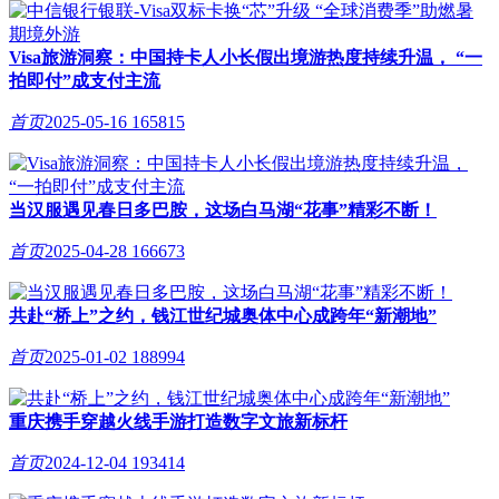
Visa旅游洞察：中国持卡人小长假出境游热度持续升温， “一
拍即付”成支付主流
首页
2025-05-16
165815
当汉服遇见春日多巴胺，这场白马湖“花事”精彩不断！
首页
2025-04-28
166673
共赴“桥上”之约，钱江世纪城奥体中心成跨年“新潮地”
首页
2025-01-02
188994
重庆携手穿越火线手游打造数字文旅新标杆
首页
2024-12-04
193414