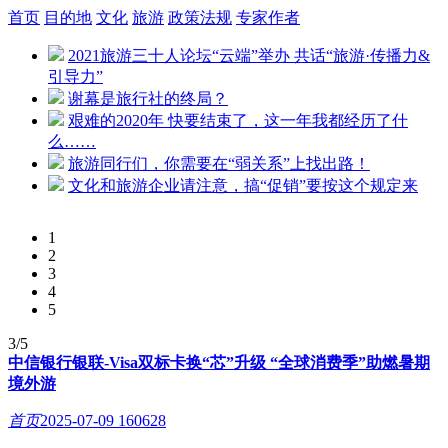
首页
目的地
文化
旅游
政策法规
专家作者
2021旅游三十人论坛“云端”举办 共话“旅游·传播力&
引导力”
谢幕是旅行社的终局？
艰难的2020年 快要结束了，这一年我都经历了什
么……
旅游同行们，你需要在“弱关系”上找出路！
文化和旅游企业请注意，搞“促销”要按这个规定来
1
2
3
4
5
3/5
中信银行银联-Visa双标卡换“芯”升级 “全球消费季”助燃暑期
境外游
首页
2025-07-09
160628