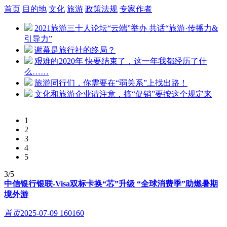
首页
目的地
文化
旅游
政策法规
专家作者
2021旅游三十人论坛“云端”举办 共话“旅游·传播力&
引导力”
谢幕是旅行社的终局？
艰难的2020年 快要结束了，这一年我都经历了什
么……
旅游同行们，你需要在“弱关系”上找出路！
文化和旅游企业请注意，搞“促销”要按这个规定来
1
2
3
4
5
3/5
中信银行银联-Visa双标卡换“芯”升级 “全球消费季”助燃暑期
境外游
首页
2025-07-09
160160