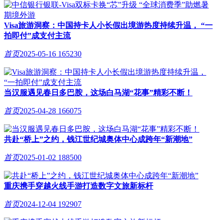
Visa旅游洞察：中国持卡人小长假出境游热度持续升温， “一
拍即付”成支付主流
首页
2025-05-16
165230
当汉服遇见春日多巴胺，这场白马湖“花事”精彩不断！
首页
2025-04-28
166075
共赴“桥上”之约，钱江世纪城奥体中心成跨年“新潮地”
首页
2025-01-02
188500
重庆携手穿越火线手游打造数字文旅新标杆
首页
2024-12-04
192907