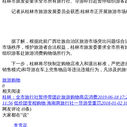
桂林市旅发委要求全市所有旅行社、导游即日起暂停组织游客
记者从桂林市旅游发展委员会获悉:桂林市正开展旅游市场
据了解，根据此前广西壮族自治区旅游市场突出问题综合治理
市场秩序，维护旅游者合法权益，桂林市旅发委要求全市所有旅
组织游客赴旅游消费购物场所行为。
下一步，桂林将尽快制定购物店准入和退出标准，严把进出关
销售模式)和导游在车上兜售物品等违法违规行为，凡涉及的旅
旅游购物
0
相关阅读
桂林：全市旅行社暂停带团赴旅游购物商店消费
2019-06-18 17:
11:56
低价团变相购物 海南两旅行社一导游受重罚
2018-01-02 1
网友评论
(0条)
大家都在
"说"
李雪花