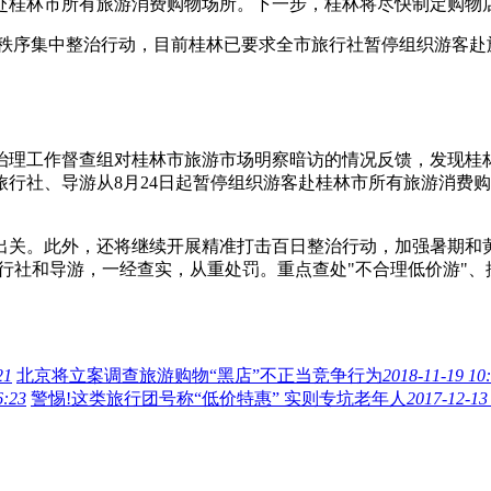
赴桂林市所有旅游消费购物场所。下一步，桂林将尽快制定购物
秩序集中整治行动，目前桂林已要求全市旅行社暂停组织游客赴
工作督查组对桂林市旅游市场明察暗访的情况反馈，发现桂林
行社、导游从8月24日起暂停组织游客赴桂林市所有旅游消费
。此外，还将继续开展精准打击百日整治行动，加强暑期和黄
行社和导游，一经查实，从重处罚。重点查处"不合理低价游"
21
北京将立案调查旅游购物“黑店”不正当竞争行为
2018-11-19 10
6:23
警惕!这类旅行团号称“低价特惠” 实则专坑老年人
2017-12-13