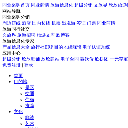
同业采购首页
同业商情
旅游信息化
超级分销
文旅界
欣欣旅游
网站导航
同业采购分销
周边短线
酒店
国内长线
机票
出境游
签证
门票
同业商情
旅游同行社交
文旅界
旅游招聘
旅游文库
欣博客
旅游信息化专家
产品信息大全
旅行社ERP
目的地旗舰馆
电子认证系统
应用中心
超级分销
欣欣旺铺
欣欣建站
电子合同
微砍价
欣拼团
一元夺宝
免费注册
|
登录
首页
目的地
景区
交通
住宿
推荐
文化
非遗
艺术