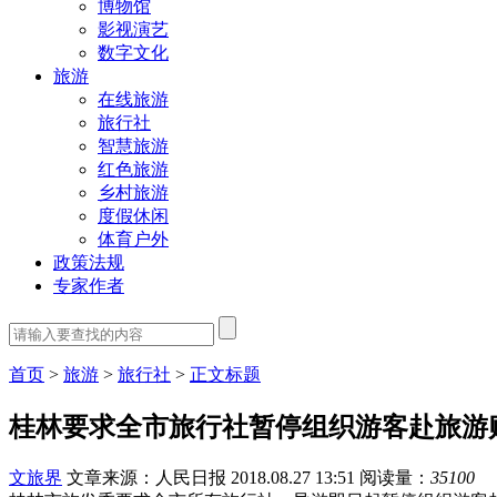
博物馆
影视演艺
数字文化
旅游
在线旅游
旅行社
智慧旅游
红色旅游
乡村旅游
度假休闲
体育户外
政策法规
专家作者
首页
>
旅游
>
旅行社
>
正文标题
桂林要求全市旅行社暂停组织游客赴旅游
文旅界
文章来源：人民日报
2018.08.27 13:51
阅读量：
35100