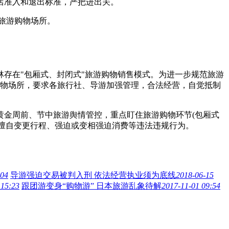
店准入和退出标准，严把进出关。
旅游购物场所。
存在"包厢式、封闭式"旅游购物销售模式。为进一步规范旅游
购物场所，要求各旅行社、导游加强管理，合法经营，自觉抵制
金周前、节中旅游舆情管控，重点盯住旅游购物环节(包厢式
、擅自变更行程、强迫或变相强迫消费等违法违规行为。
:04
导游强迫交易被判入刑 依法经营执业须为底线
2018-06-15
 15:23
跟团游变身“购物游” 日本旅游乱象待解
2017-11-01 09:54