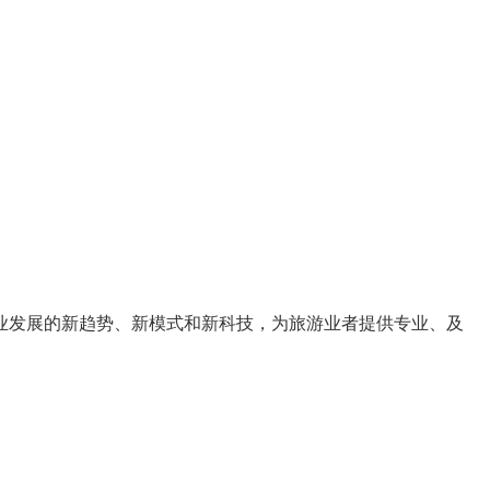
业发展的
新趋势
、
新模式
和
新科技
，为旅游业者提供
专业、及