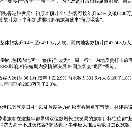
客“一签多行”改为“一周一行”、内地反贪打击旅客旅游消费、周
香港旅发局年初原本预计全年旅客可按年升6.4%,突破6400
增,故计划下半年加强推出多项旅游盛事“每月吸客”。
旅客升6.4%,至6471.5万人次。而内地客亦预计由4724.8万
的,包括内地客“一签多行”改为“一周一行”、内地反贪打击旅
ERS影响,相信短期内疫情解决后,韩国旅客会“返回”香港。
436.1万,按年下跌2.9%,内地客占331.6万人次,跌了1.
年同期的2853万升了2.8%。
FUN享夏日礼”,以及首度举办的秋季香港单车节等。林建岳说:
港旅客在这些年都录得双位数增长,旅发局的旅客目标往往都“超
消费力高于不过夜旅客3倍,因此下半年应大推活动吸引过夜旅客