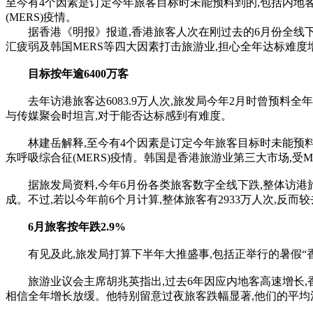
至今有4个因素是订定今年旅客目标时未能预料到的,包括内地
(MERS)疫情。
据香港《明报》报道,香港旅客人次在刚过去的6月份全线下跌,
汇疲弱及韩国MERS等四大因素打击旅游业,担心全年达标难度
目标按年逾6400万客
去年访港旅客达6083.9万人次,旅发局今年2月时曾预料全年整体
与传媒聚会时坦言,对于能否达标感到有难度。
林建岳解释,至今有4个因素是订定今年旅客目标时未能预料到
东呼吸综合征(MERS)疫情。韩国是香港旅游业第三大市场,受M
据旅发局资料,今年6月份各类旅客数字全线下跌,整体访港旅客人次达
成。不过,若以今年前6个月计算,整体旅客有2933万人次,反而较去
6月旅客按年跌2.9%
有见及此,旅发局打算下半年大推盛事,包括正举行的暑假“香港
旅游业议会主席胡兆英指出,过去6年因应内地客高速增长,香
相信全年增长放缓。他特别留意过夜旅客跌幅显著,他们的平均