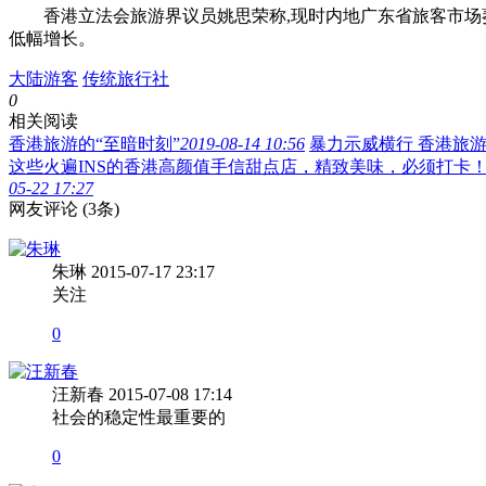
香港立法会旅游界议员姚思荣称,现时内地广东省旅客市场萎缩
低幅增长。
大陆游客
传统旅行社
0
相关阅读
香港旅游的“至暗时刻”
2019-08-14 10:56
暴力示威横行 香港旅游
这些火遍INS的香港高颜值手信甜点店，精致美味，必须打卡
05-22 17:27
网友评论
(3条)
朱琳
2015-07-17 23:17
关注
0
汪新春
2015-07-08 17:14
社会的稳定性最重要的
0