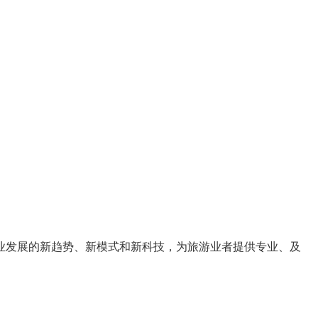
业发展的
新趋势
、
新模式
和
新科技
，为旅游业者提供
专业、及