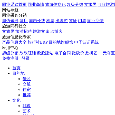
同业采购首页
同业商情
旅游信息化
超级分销
文旅界
欣欣旅游
网站导航
同业采购分销
周边短线
酒店
国内长线
机票
出境游
签证
门票
同业商情
旅游同行社交
文旅界
旅游招聘
旅游文库
欣博客
旅游信息化专家
产品信息大全
旅行社ERP
目的地旗舰馆
电子认证系统
应用中心
超级分销
欣欣旺铺
欣欣建站
电子合同
微砍价
欣拼团
一元夺宝
免费注册
|
登录
首页
目的地
景区
交通
住宿
推荐
文化
非遗
艺术