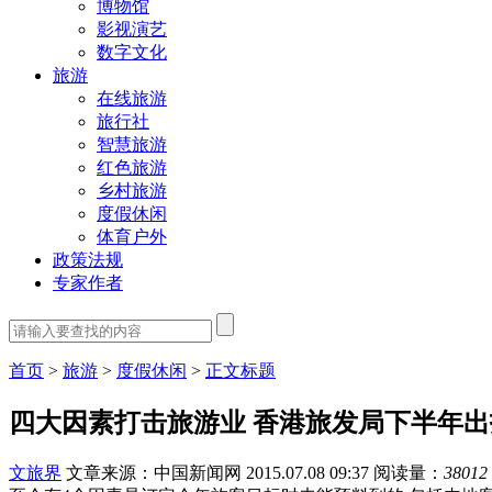
博物馆
影视演艺
数字文化
旅游
在线旅游
旅行社
智慧旅游
红色旅游
乡村旅游
度假休闲
体育户外
政策法规
专家作者
首页
>
旅游
>
度假休闲
>
正文标题
四大因素打击旅游业 香港旅发局下半年
文旅界
文章来源：中国新闻网
2015.07.08 09:37
阅读量：
38012