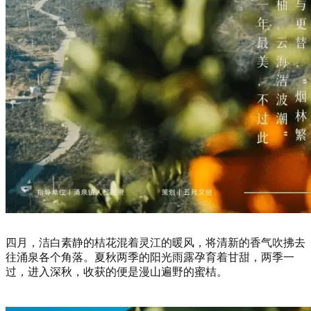
四月，洁白素静的桔花混着灵江的暖风，将清新的香气吹拂去
往涌泉各个角落。夏秋两季的阳光雨露孕育着甘甜，两季一
过，进入深秋，收获的便是漫山遍野的蜜桔。