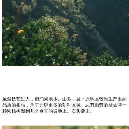
虽然技艺过人，但涌泉地少、山多，且平原地区较难生产出高
品质的柑桔，为了开辟更多的耕种区域，总有勤劳的桔农将一
颗颗桔树栽到几乎垂直的坡地上、石头缝里。