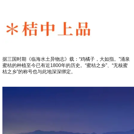
据三国时期《临海水土异物志》载：“鸡橘子，大如指。”涌泉
蜜桔的种植至今已有近1800年的历史。“蜜桔之乡”、“无核蜜
桔之乡”的称号也与此地深深绑定。