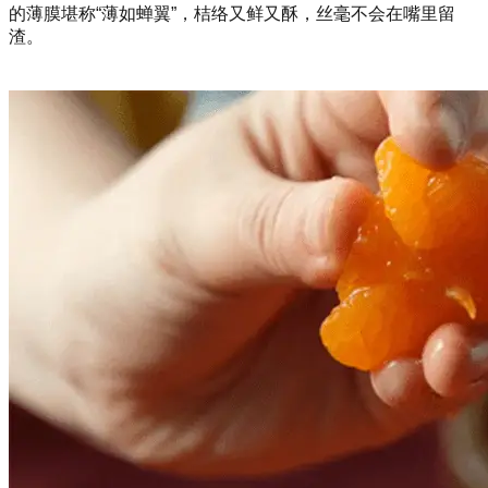
的薄膜堪称“薄如蝉翼”，桔络又鲜又酥，丝毫不会在嘴里留
渣。