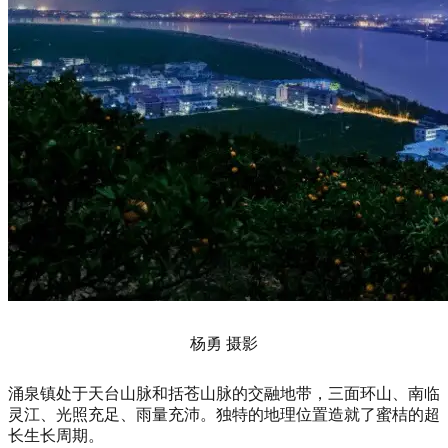
杨勇 摄影
涌泉镇处于天台山脉和括苍山脉的交融地带，三面环山、南临
灵江、光照充足、雨量充沛。独特的地理位置造就了蜜桔的超
长生长周期。