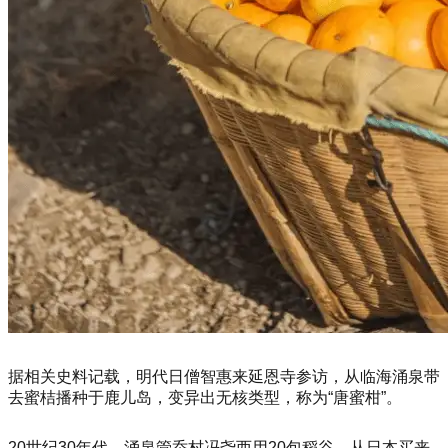
据相关史料记载，明代日僧智惠来延恩寺参访，从临海涌泉带
去蜜桔播种于鹿儿岛，变异出无核类型，称为“唐蜜柑”。
20世纪30年代，涌泉管岙村冯尧西用20包稻谷，从日本买来