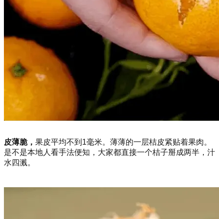
皮薄脆，
果皮平均不到1毫米。薄薄的一层桔皮紧贴着果肉。
是不是本地人看手法便知，大家都直接一个桔子掰成两半，汁
水四溅。