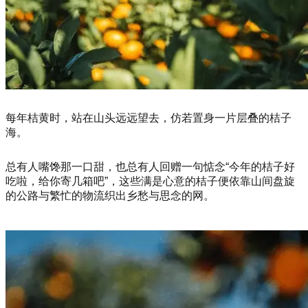
每年桔黄时，站在山头远远望去，仿若置身一片层叠的桔子
海。
总有人嘴馋那一口甜，也总有人回赠一句惦念“今年的桔子好
吃啦，给你寄几箱吧”，这些满是心意的桔子便依靠山间盘旋
的公路与繁忙的物流织出乡愁与思念的网。