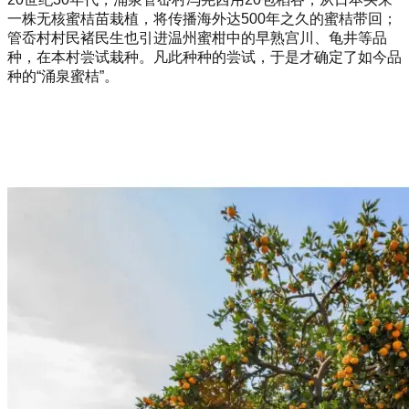
一株无核蜜桔苗栽植，将传播海外达500年之久的蜜桔带回；
管岙村村民褚民生也引进温州蜜柑中的早熟宫川、龟井等品
种，在本村尝试栽种。凡此种种的尝试，于是才确定了如今品
种的“涌泉蜜桔”。