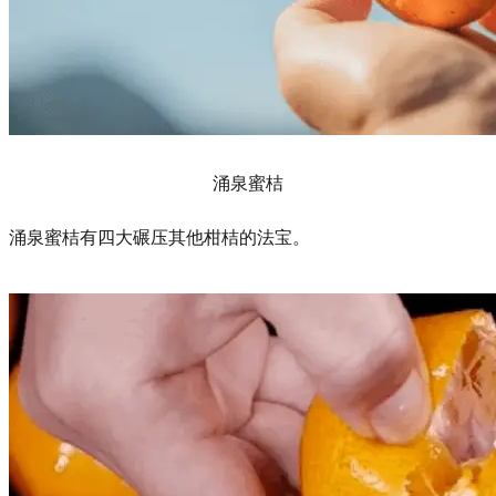
涌泉蜜桔
涌泉蜜桔有四大碾压其他柑桔的法宝。