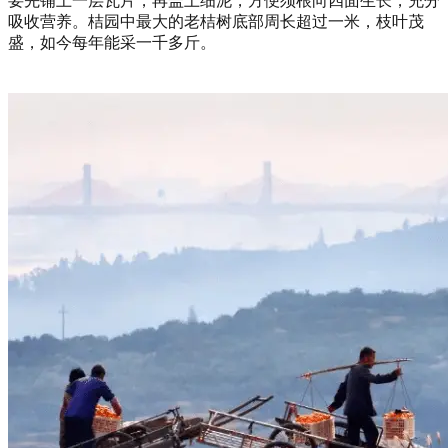
要先铺上一层瓦片，再盖上细泥，方便须根向四面生长，充分
吸收营养。桔园中最大的老桔树底部周长超过一米，枝叶茂
盛，如今每年能采一千多斤。