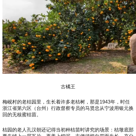
古橘王
梅岘村的老桔园里，生长着许多老桔树，那是1943年，时任
浙江省第六区（台州）行政督察专员的马贤忠从宁波用银元换
回的无核蜜桔苗。
桔园的老人孔汉朝还记得当初种桔苗时讲究的场景：桔墩底部