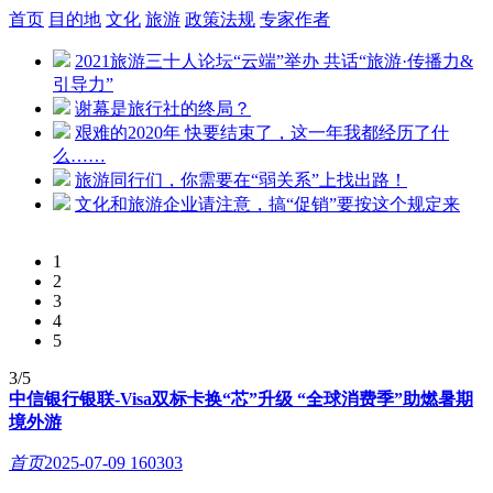
首页
目的地
文化
旅游
政策法规
专家作者
2021旅游三十人论坛“云端”举办 共话“旅游·传播力&
引导力”
谢幕是旅行社的终局？
艰难的2020年 快要结束了，这一年我都经历了什
么……
旅游同行们，你需要在“弱关系”上找出路！
文化和旅游企业请注意，搞“促销”要按这个规定来
1
2
3
4
5
3/5
中信银行银联-Visa双标卡换“芯”升级 “全球消费季”助燃暑期
境外游
首页
2025-07-09
160303