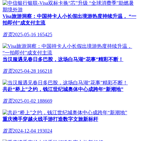
Visa旅游洞察：中国持卡人小长假出境游热度持续升温， “一
拍即付”成支付主流
首页
2025-05-16
165425
当汉服遇见春日多巴胺，这场白马湖“花事”精彩不断！
首页
2025-04-28
166218
共赴“桥上”之约，钱江世纪城奥体中心成跨年“新潮地”
首页
2025-01-02
188669
重庆携手穿越火线手游打造数字文旅新标杆
首页
2024-12-04
193024