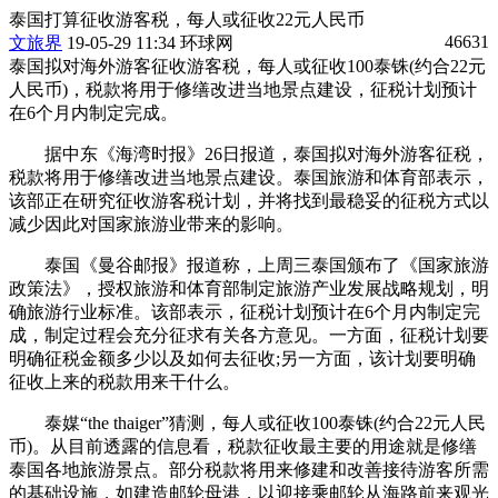
泰国打算征收游客税，每人或征收22元人民币
46631
文旅界
19-05-29 11:34 环球网
泰国拟对海外游客征收游客税，每人或征收100泰铢(约合22元
人民币)，税款将用于修缮改进当地景点建设，征税计划预计
在6个月内制定完成。
据中东《海湾时报》26日报道，泰国拟对海外游客征税，
税款将用于修缮改进当地景点建设。泰国旅游和体育部表示，
该部正在研究征收游客税计划，并将找到最稳妥的征税方式以
减少因此对国家旅游业带来的影响。
泰国《曼谷邮报》报道称，上周三泰国颁布了《国家旅游
政策法》，授权旅游和体育部制定旅游产业发展战略规划，明
确旅游行业标准。该部表示，征税计划预计在6个月内制定完
成，制定过程会充分征求有关各方意见。一方面，征税计划要
明确征税金额多少以及如何去征收;另一方面，该计划要明确
征收上来的税款用来干什么。
泰媒“the thaiger”猜测，每人或征收100泰铢(约合22元人民
币)。从目前透露的信息看，税款征收最主要的用途就是修缮
泰国各地旅游景点。部分税款将用来修建和改善接待游客所需
的基础设施，如建造邮轮母港，以迎接乘邮轮从海路前来观光