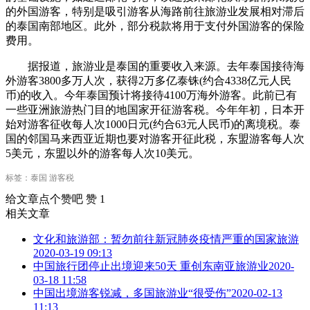
的外国游客，特别是吸引游客从海路前往旅游业发展相对滞后
的泰国南部地区。此外，部分税款将用于支付外国游客的保险
费用。
据报道，旅游业是泰国的重要收入来源。去年泰国接待海
外游客3800多万人次，获得2万多亿泰铢(约合4338亿元人民
币)的收入。今年泰国预计将接待4100万海外游客。此前已有
一些亚洲旅游热门目的地国家开征游客税。今年年初，日本开
始对游客征收每人次1000日元(约合63元人民币)的离境税。泰
国的邻国马来西亚近期也要对游客开征此税，东盟游客每人次
5美元，东盟以外的游客每人次10美元。
标签：泰国 游客税
给文章点个赞吧
赞
1
相关文章
文化和旅游部：暂勿前往新冠肺炎疫情严重的国家旅游
2020-03-19 09:13
中国旅行团停止出境迎来50天 重创东南亚旅游业
2020-
03-18 11:58
中国出境游客锐减，多国旅游业“很受伤”
2020-02-13
11:13