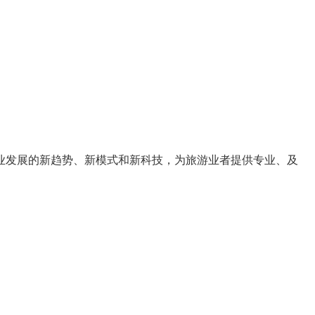
业发展的
新趋势
、
新模式
和
新科技
，为旅游业者提供
专业、及