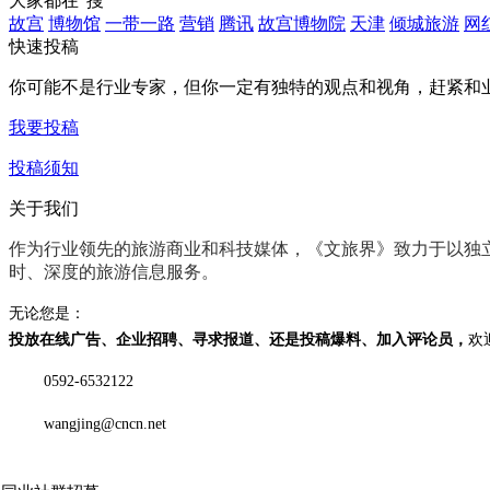
大家都在
"搜"
故宫
博物馆
一带一路
营销
腾讯
故宫博物院
天津
倾城旅游
网
快速投稿
你可能不是行业专家，但你一定有
独特的观点和视角
，赶紧和
我要投稿
投稿须知
关于我们
作为行业领先的旅游商业和科技媒体，《文旅界》致力于以
独
时、深度
的旅游信息服务。
无论您是：
投放在线广告、企业招聘、寻求报道、还是投稿爆料、加入评论员，
欢
0592-6532122
wangjing@cncn.net