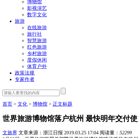
博物馆
影视演艺
数字文化
旅游
在线旅游
旅行社
智慧旅游
红色旅游
乡村旅游
度假休闲
体育户外
政策法规
专家作者
首页
>
文化
>
博物馆
>
正文标题
世界旅游博物馆落户杭州 最快明年交付使
文旅界
文章来源：浙江日报
2019.03.25 17:04
阅读量：
52299