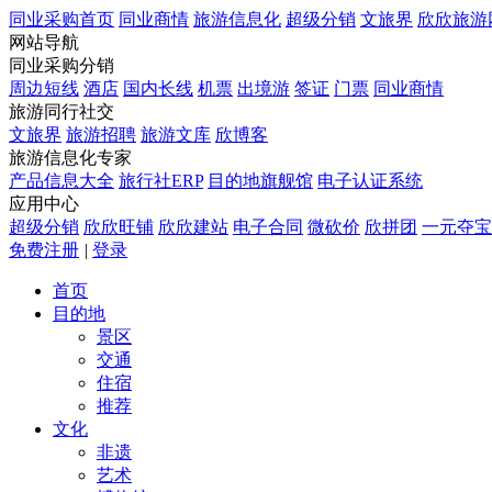
同业采购首页
同业商情
旅游信息化
超级分销
文旅界
欣欣旅游
网站导航
同业采购分销
周边短线
酒店
国内长线
机票
出境游
签证
门票
同业商情
旅游同行社交
文旅界
旅游招聘
旅游文库
欣博客
旅游信息化专家
产品信息大全
旅行社ERP
目的地旗舰馆
电子认证系统
应用中心
超级分销
欣欣旺铺
欣欣建站
电子合同
微砍价
欣拼团
一元夺宝
免费注册
|
登录
首页
目的地
景区
交通
住宿
推荐
文化
非遗
艺术