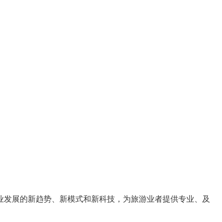
业发展的
新趋势
、
新模式
和
新科技
，为旅游业者提供
专业、及