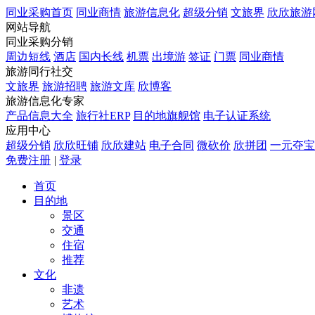
同业采购首页
同业商情
旅游信息化
超级分销
文旅界
欣欣旅游
网站导航
同业采购分销
周边短线
酒店
国内长线
机票
出境游
签证
门票
同业商情
旅游同行社交
文旅界
旅游招聘
旅游文库
欣博客
旅游信息化专家
产品信息大全
旅行社ERP
目的地旗舰馆
电子认证系统
应用中心
超级分销
欣欣旺铺
欣欣建站
电子合同
微砍价
欣拼团
一元夺宝
免费注册
|
登录
首页
目的地
景区
交通
住宿
推荐
文化
非遗
艺术