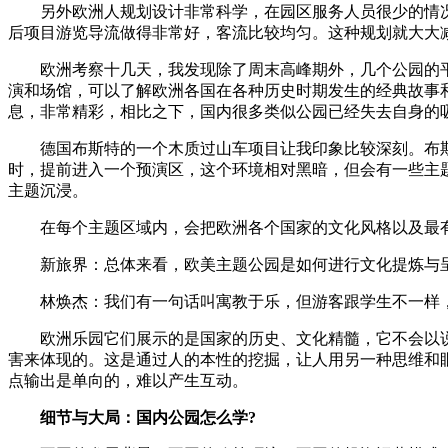
另外欧洲人规划设计非常科学，在园区服务人员很少的情况
后项目游览导流做得非常好，客流比较均匀。这种规划就大大
欧洲考察十几天，我发现除了周末高峰期外，几个公园的平时
演和场馆，可以了解欧洲各国在各种历史时期发生的经典故事
息，非常精彩，相比之下，国内很多类似公园已经失去自身的
德国布斯特的一个木质过山车项目让我印象比较深刻。布斯
时，提前进入一个预演区，这个环境相对黑暗，但会有一些主
主题沉浸。
在每个主题区域内，会把欧洲各个国家的文化风格以及最有
新旅界：总体来看，欧美主题公园是如何进行文化提炼与呈
林焕杰：我们有一句话叫寓教于乐，但游客跟学生不一样，
欧洲乐园它们展示的是国家的历史、文化精髓，它不会以说
害来体现的。这是通过人的本性的挖掘，让人用另一种思维和
点输出是单向的，难以产生互动。
细节与大局：国内公园怎么学?