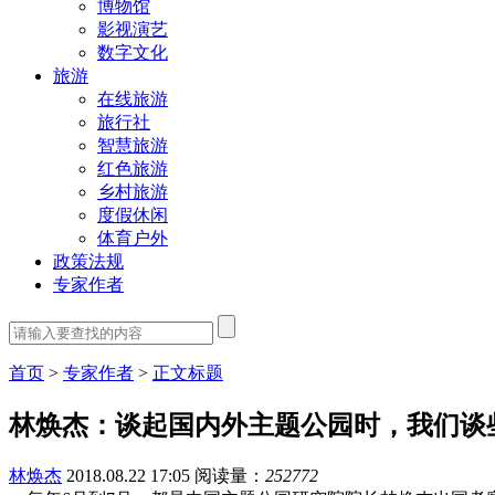
博物馆
影视演艺
数字文化
旅游
在线旅游
旅行社
智慧旅游
红色旅游
乡村旅游
度假休闲
体育户外
政策法规
专家作者
首页
>
专家作者
>
正文标题
林焕杰：谈起国内外主题公园时，我们谈
林焕杰
2018.08.22 17:05
阅读量：
252772