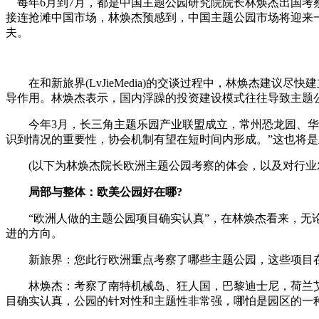
每年6月到7月，都是中国主题公园研究院院长林焕杰出国考
接连抢滩中国市场，林焕杰预感到，中国主题公园市场将迎来
夫。
在和新旅界(LvJieMedia)的交谈过程中，林焕杰建议
导作用。林焕杰表示，国内浮躁的投资建设模式往往导致主题
今年3月，长三角主题乐园产业联盟成立，常州恐龙园、华强
识到情况的重要性，协会机制有望在短时间内形成。”这也将
(以下为林焕杰院长欧洲主题公园考察的体会，以及对行业发
局部与整体：欧美公园好在哪?
“欧洲人做的主题公园项目确实认真”，在林焕杰看来，无论
进的方向。
新旅界：您此行欧洲重点考察了哪些主题公园，这些项目在
林焕杰：考察了南特机械岛、狂人国，巴黎迪士尼，荷兰艾
目确实认真，公园的针对性和主题性非常强，哪怕是园区的一