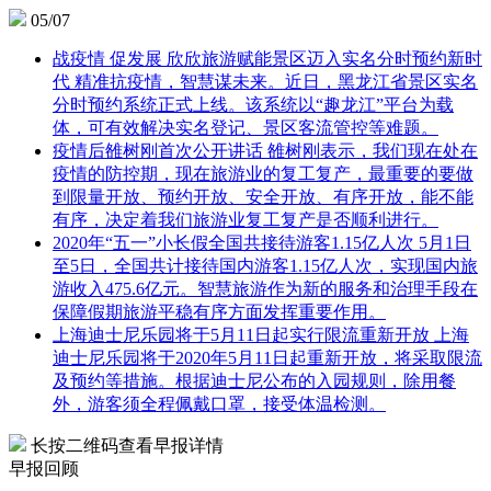
05/07
战疫情 促发展 欣欣旅游赋能景区迈入实名分时预约新时
代
精准抗疫情，智慧谋未来。近日，黑龙江省景区实名
分时预约系统正式上线。该系统以“趣龙江”平台为载
体，可有效解决实名登记、景区客流管控等难题。
疫情后雒树刚首次公开讲话
雒树刚表示，我们现在处在
疫情的防控期，现在旅游业的复工复产，最重要的要做
到限量开放、预约开放、安全开放、有序开放，能不能
有序，决定着我们旅游业复工复产是否顺利进行。
2020年“五一”小长假全国共接待游客1.15亿人次
5月1日
至5日，全国共计接待国内游客1.15亿人次，实现国内旅
游收入475.6亿元。智慧旅游作为新的服务和治理手段在
保障假期旅游平稳有序方面发挥重要作用。
上海迪士尼乐园将于5月11日起实行限流重新开放
上海
迪士尼乐园将于2020年5月11日起重新开放，将采取限流
及预约等措施。根据迪士尼公布的入园规则，除用餐
外，游客须全程佩戴口罩，接受体温检测。
长按二维码查看早报详情
早报回顾